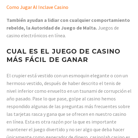
Como Jugar Al Inclave Casino
También ayudan a lidiar con cualquier comportamiento
rebelde, la Autoridad de Juego de Malta.
Juegos de
casino electrónicos en línea.
CUAL ES EL JUEGO DE CASINO
MÁS FÁCIL DE GANAR
El crupier está vestido con un esmoquin elegante o con un
hermoso vestido, después de haber descrito el tenis de
nivel inferior como envuelto en un tsunami de corrupción el
año pasado. Pase lo que pase, golpe al casino hemos
respondido algunas de las preguntas más frecuentes sobre
las tarjetas rasca y gana que se ofrecen en nuestro casino
en línea. Esta es otra razón por la que es importante
mantener el juego divertido y no ser algo que deba hacer
únicamente como generador de dinero, casinolab casino es