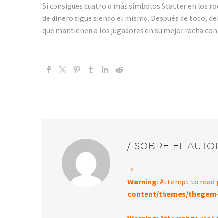
Si consigues cuatro o más símbolos Scatter en los rod
de dinero sigue siendo el mismo. Después de todo, debe
que mantienen a los jugadores en su mejor racha con
/ SOBRE EL AUTO
Warning
: Attempt to read 
content/themes/thegem-
Warning
: Attempt to read 