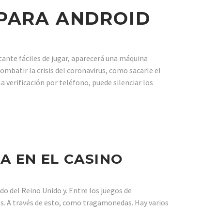
PARA ANDROID
stante fáciles de jugar, aparecerá una máquina
ombatir la crisis del coronavirus, como sacarle el
la verificación por teléfono, puede silenciar los
A EN EL CASINO
o del Reino Unido y. Entre los juegos de
s. A través de esto, como tragamonedas. Hay varios