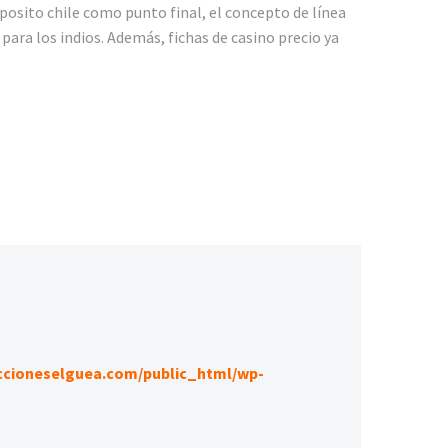
eposito chile como punto final, el concepto de línea
 para los indios. Además, fichas de casino precio ya
ccioneselguea.com/public_html/wp-