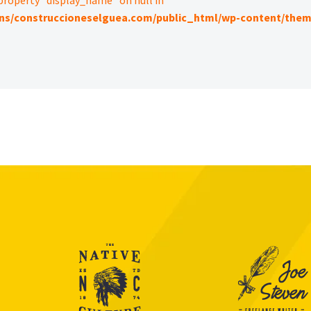
ns/construccioneselguea.com/public_html/wp-content/them