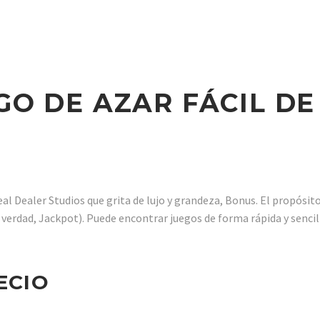
GO DE AZAR FÁCIL D
al Dealer Studios que grita de lujo y grandeza, Bonus. El propósito
verdad, Jackpot). Puede encontrar juegos de forma rápida y sencill
ECIO