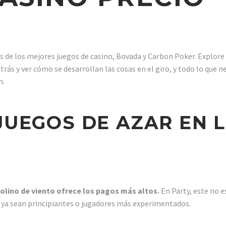
s de los mejores juegos de casino, Bovada y Carbon Poker. Explore 
s y ver cómo se desarrollan las cosas en el giro, y todo lo que nec
n.
 JUEGOS DE AZAR EN 
molino de viento ofrece los pagos más altos.
En Party, este no e
, ya sean principiantes o jugadores más experimentados.