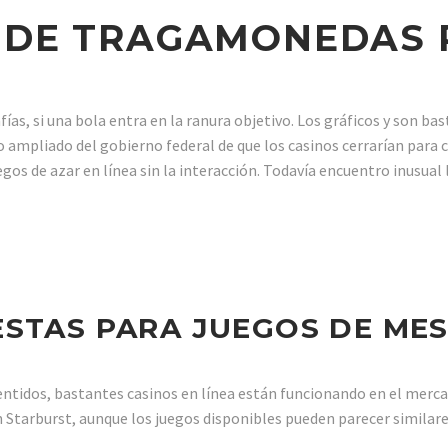
O DE TRAGAMONEDAS 
as, si una bola entra en la ranura objetivo. Los gráficos y son ba
 ampliado del gobierno federal de que los casinos cerrarían para c
uegos de azar en línea sin la interacción. Todavía encuentro inusual 
STAS PARA JUEGOS DE MES
tidos, bastantes casinos en línea están funcionando en el mercad
Starburst, aunque los juegos disponibles pueden parecer similare