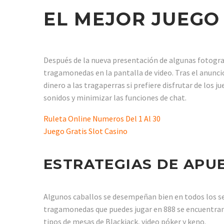
EL MEJOR JUEG
Después de la nueva presentación de algunas fotografí
tragamonedas en la pantalla de video. Tras el anuncio
dinero a las tragaperras si prefiere disfrutar de los j
sonidos y minimizar las funciones de chat.
Ruleta Online Numeros Del 1 Al 30
Juego Gratis Slot Casino
ESTRATEGIAS DE APUE
Algunos caballos se desempeñan bien en todos los sen
tragamonedas que puedes jugar en 888 se encuentran 
tipos de mesas de Blackjack, video póker y keno.