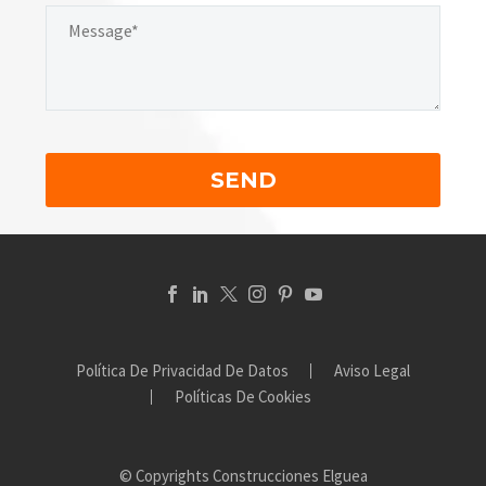
Política De Privacidad De Datos
Aviso Legal
Políticas De Cookies
© Copyrights Construcciones Elguea