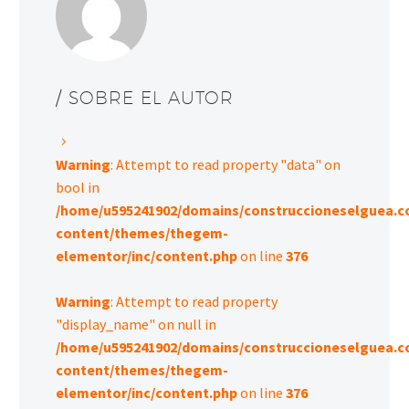
/ SOBRE EL AUTOR
Warning
: Attempt to read property "data" on
bool in
/home/u595241902/domains/construccioneselguea.c
content/themes/thegem-
elementor/inc/content.php
on line
376
Warning
: Attempt to read property
"display_name" on null in
/home/u595241902/domains/construccioneselguea.c
content/themes/thegem-
elementor/inc/content.php
on line
376