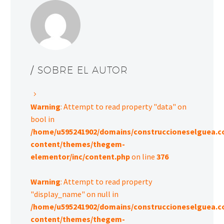
/ SOBRE EL AUTOR
Warning
: Attempt to read property "data" on
bool in
/home/u595241902/domains/construccioneselguea.c
content/themes/thegem-
elementor/inc/content.php
on line
376
Warning
: Attempt to read property
"display_name" on null in
/home/u595241902/domains/construccioneselguea.c
content/themes/thegem-