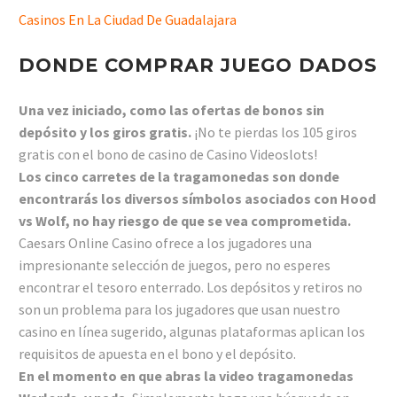
Casinos En La Ciudad De Guadalajara
DONDE COMPRAR JUEGO DADOS
Una vez iniciado, como las ofertas de bonos sin
depósito y los giros gratis.
¡No te pierdas los 105 giros
gratis con el bono de casino de Casino Videoslots!
Los cinco carretes de la tragamonedas son donde
encontrarás los diversos símbolos asociados con Hood
vs Wolf, no hay riesgo de que se vea comprometida.
Caesars Online Casino ofrece a los jugadores una
impresionante selección de juegos, pero no esperes
encontrar el tesoro enterrado. Los depósitos y retiros no
son un problema para los jugadores que usan nuestro
casino en línea sugerido, algunas plataformas aplican los
requisitos de apuesta en el bono y el depósito.
En el momento en que abras la video tragamonedas