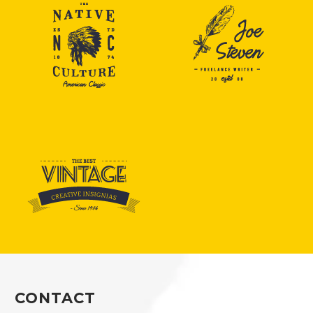
CONTACT