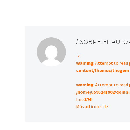
/ SOBRE EL AUTO
Warning
: Attempt to read 
content/themes/thegem-
Warning
: Attempt to read 
/home/u595241902/domai
line
376
Más artículos de