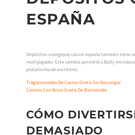
ESPAÑA
Depósitos orangepay casino españa también tiene una 
multijugador. Este cambio permitió a Bally introduci
plataforma de escritorio.
Tragamonedas De Casino Gratis Sin Descargar
Casinos Con Bono Gratis De Bienvenida
CÓMO DIVERTIRS
DEMASIADO