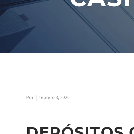
Por
febrero 3, 2026
DEPÓSITOS 