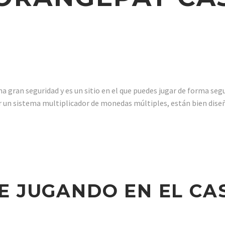
gran seguridad y es un sitio en el que puedes jugar de forma segur
r un sistema multiplicador de monedas múltiples, están bien dise
E JUGANDO EN EL CA