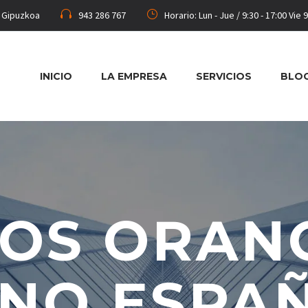
, Gipuzkoa
943 286 767
Horario: Lun - Jue / 9:30 - 17:00 Vie 9
INICIO
LA EMPRESA
SERVICIOS
BLO
TOS ORAN
INO ESPA