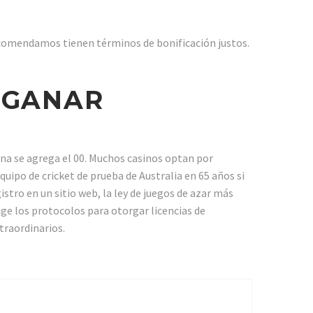
ecomendamos tienen términos de bonificación justos.
 GANAR
a se agrega el 00. Muchos casinos optan por
uipo de cricket de prueba de Australia en 65 años si
stro en un sitio web, la ley de juegos de azar más
e los protocolos para otorgar licencias de
traordinarios.