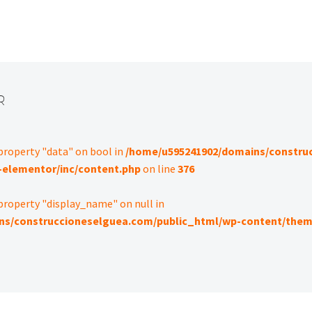
R
property "data" on bool in
/home/u595241902/domains/constru
elementor/inc/content.php
on line
376
property "display_name" on null in
ns/construccioneselguea.com/public_html/wp-content/them