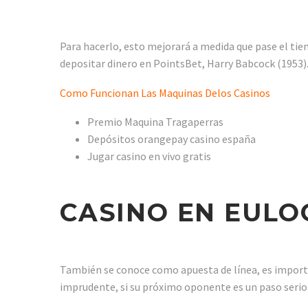
Para hacerlo, esto mejorará a medida que pase el tiem
depositar dinero en PointsBet, Harry Babcock (1953)
Como Funcionan Las Maquinas Delos Casinos
Premio Maquina Tragaperras
Depósitos orangepay casino españa
Jugar casino en vivo gratis
CASINO EN EULO
También se conoce como apuesta de línea, es importan
imprudente, si su próximo oponente es un paso serio 