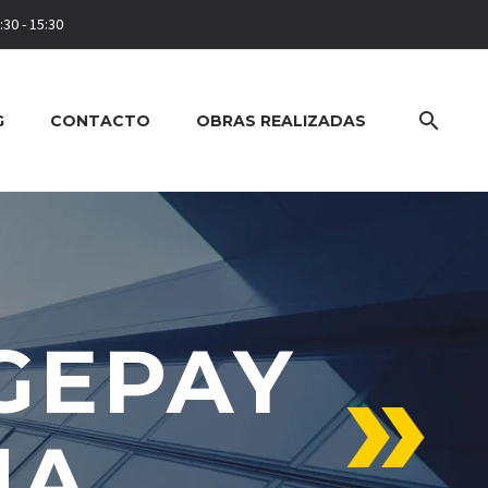
:30 - 15:30
G
CONTACTO
OBRAS REALIZADAS
GEPAY
ÑA