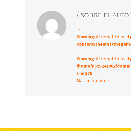
/ SOBRE EL AUTO
Warning
: Attempt to read 
content/themes/thegem-
Warning
: Attempt to read 
/home/u595241902/domai
line
376
Más artículos de