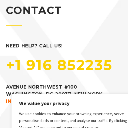
CONTACT
NEED HELP? CALL US!
+1 916 852235
AVENUE NORTHWEST #100
WASHINGTON, DC 20037, NEW YORK
INFO@DOMAIN.LTD
We value your privacy
We use cookies to enhance your browsing experience, serve
personalised ads or content, and analyse our traffic. By clicking
"Accept All", you consent to our use of cookies.