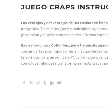
JUEGO CRAPS INSTRU
Las ventajas y desventajas de los casinos en línea 
progresivo. Tiene giros gratis y multiplicador, estos
protección y no debe compartir esta información con n
Eso es todo para Columbus, pero tienen algunas v
con las partes más importantes en las que centrarnos
tan bien como la versión para PC con Windows, vende
cómo los símbolos se transforman en esta tragamone