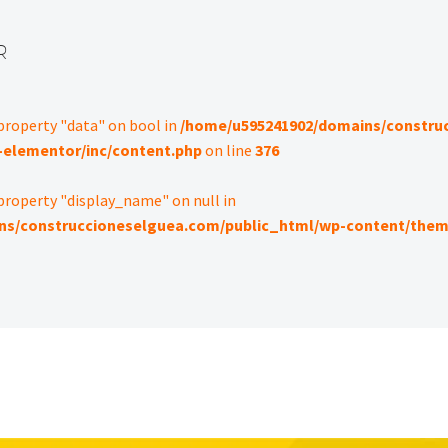
R
property "data" on bool in
/home/u595241902/domains/constru
elementor/inc/content.php
on line
376
property "display_name" on null in
ns/construccioneselguea.com/public_html/wp-content/them