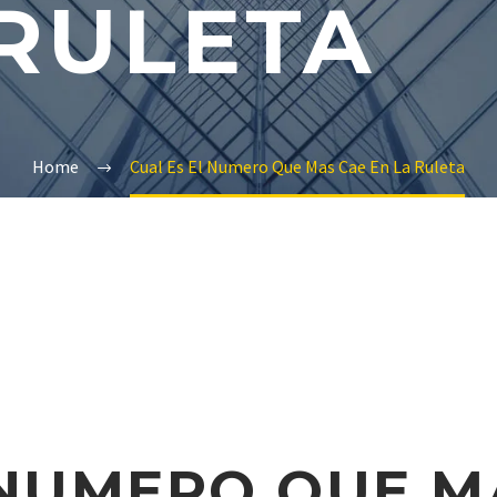
RULETA
Home
Cual Es El Numero Que Mas Cae En La Ruleta
 NUMERO QUE M