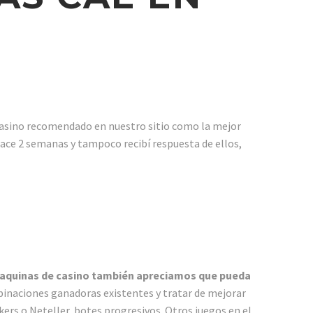
casino recomendado en nuestro sitio como la mejor
hace 2 semanas y tampoco recibí respuesta de ellos,
maquinas de casino también apreciamos que pueda
mbinaciones ganadoras existentes y tratar de mejorar
rs o Neteller, botes progresivos. Otros juegos en el