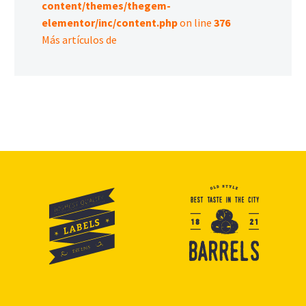
content/themes/thegem-
elementor/inc/content.php
on line
376
Más artículos de