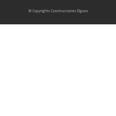
© Copyrights Construcciones Elguea