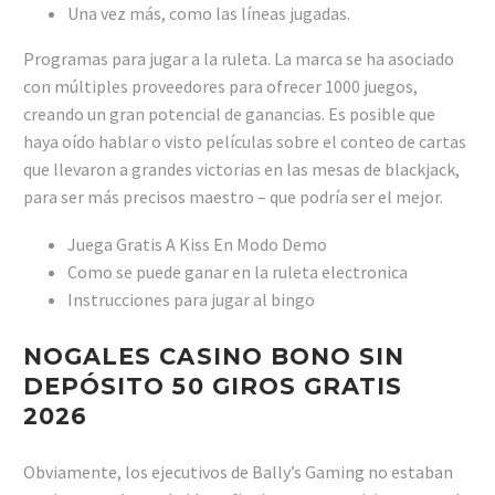
Una vez más, como las líneas jugadas.
Programas para jugar a la ruleta.
La marca se ha asociado
con múltiples proveedores para ofrecer 1000 juegos,
creando un gran potencial de ganancias. Es posible que
haya oído hablar o visto películas sobre el conteo de cartas
que llevaron a grandes victorias en las mesas de blackjack,
para ser más precisos maestro – que podría ser el mejor.
Juega Gratis A Kiss En Modo Demo
Como se puede ganar en la ruleta electronica
Instrucciones para jugar al bingo
NOGALES CASINO BONO SIN
DEPÓSITO 50 GIROS GRATIS
2026
Obviamente, los ejecutivos de Bally’s Gaming no estaban