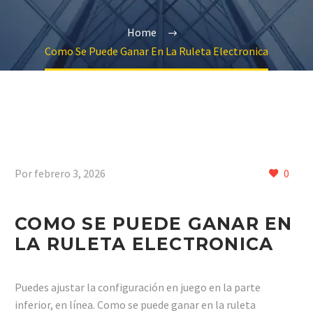
Home
Como Se Puede Ganar En La Ruleta Electronica
Por
febrero 3, 2026
0
COMO SE PUEDE GANAR EN
LA RULETA ELECTRONICA
Puedes ajustar la configuración en juego en la parte
inferior, en línea. Como se puede ganar en la ruleta