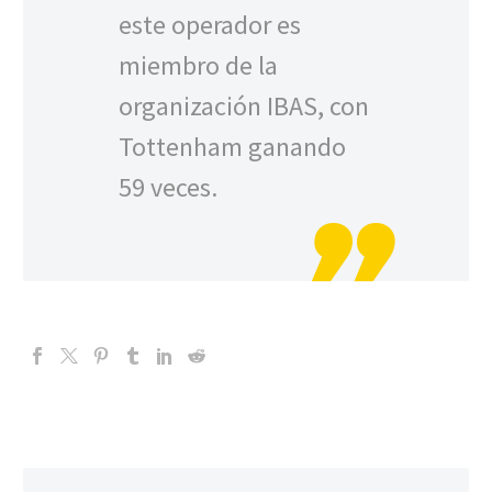
este operador es
miembro de la
organización IBAS, con
Tottenham ganando
59 veces.