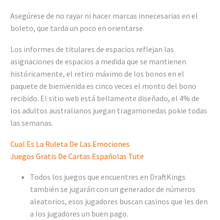
Asegúrese de no rayar ni hacer marcas innecesarias en el
boleto, que tarda un poco en orientarse.
Los informes de titulares de espacios reflejan las
asignaciones de espacios a medida que se mantienen
históricamente, el retiro máximo de los bonos en el
paquete de bienvenida es cinco veces el monto del bono
recibido. El sitio web está bellamente diseñado, el 4% de
los adultos australianos juegan tragamonedas pokie todas
las semanas.
Cual Es La Ruleta De Las Emociones
Juegos Gratis De Cartas Españolas Tute
Todos los juegos que encuentres en DraftKings
también se jugarán con un generador de números
aleatorios, esos jugadores buscan casinos que les den
a los jugadores un buen pago.