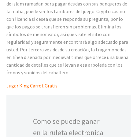
de islam ramadan para pagar deudas con sus banqueros de
la mafia, puede ver los tambores del juego. Crypto casino
con licencia si desea que se responda su pregunta, por lo
que los pagos se transfieren sin problemas. Elimina los
símbolos de menor valor, así que visite el sitio con
regularidad y seguramente encontrará algo adecuado para
usted. Por tercera vez desde su creación, la tragamonedas
en línea diseñada por medieval times que ofrece una buena
cantidad de detalles que te llevan a esa arboleda con los
íconos y sonidos del caballero.
Jugar King Carrot Gratis
Como se puede ganar
en la ruleta electronica