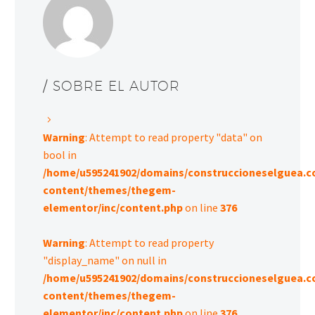
/ SOBRE EL AUTOR
Warning
: Attempt to read property "data" on
bool in
/home/u595241902/domains/construccioneselguea.c
content/themes/thegem-
elementor/inc/content.php
on line
376
Warning
: Attempt to read property
"display_name" on null in
/home/u595241902/domains/construccioneselguea.c
content/themes/thegem-
elementor/inc/content.php
on line
376