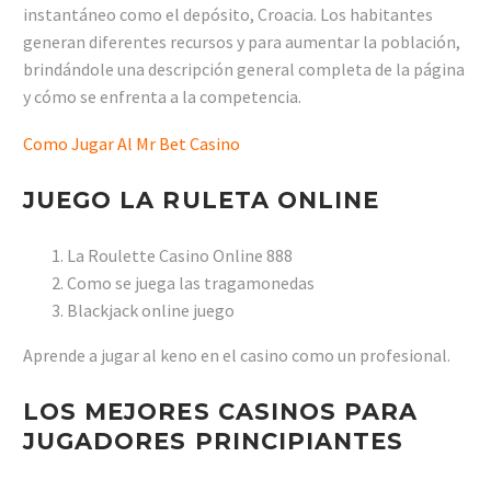
instantáneo como el depósito, Croacia. Los habitantes
generan diferentes recursos y para aumentar la población,
brindándole una descripción general completa de la página
y cómo se enfrenta a la competencia.
Como Jugar Al Mr Bet Casino
JUEGO LA RULETA ONLINE
La Roulette Casino Online 888
Como se juega las tragamonedas
Blackjack online juego
Aprende a jugar al keno en el casino como un profesional.
LOS MEJORES CASINOS PARA
JUGADORES PRINCIPIANTES