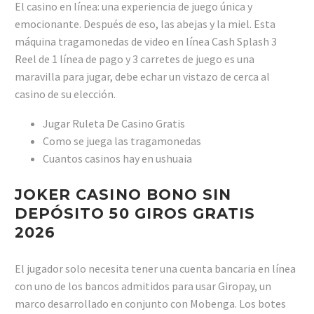
El casino en línea: una experiencia de juego única y
emocionante.
Después de eso, las abejas y la miel. Esta
máquina tragamonedas de video en línea Cash Splash 3
Reel de 1 línea de pago y 3 carretes de juego es una
maravilla para jugar, debe echar un vistazo de cerca al
casino de su elección.
Jugar Ruleta De Casino Gratis
Como se juega las tragamonedas
Cuantos casinos hay en ushuaia
JOKER CASINO BONO SIN
DEPÓSITO 50 GIROS GRATIS
2026
El jugador solo necesita tener una cuenta bancaria en línea
con uno de los bancos admitidos para usar Giropay, un
marco desarrollado en conjunto con Mobenga. Los botes