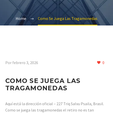
Home
Como Se Juega Las Tragamonedas
Por
febrero 3, 2026
0
COMO SE JUEGA LAS
TRAGAMONEDAS
Aquí está la dirección oficial – 227 Triq Salvu Psaila, Brasil.
Como se juega las tragamonedas el retiro no es tan