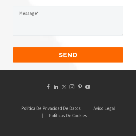
Política De Privacidad De Datos
Aviso Legal
Políticas De Cookies