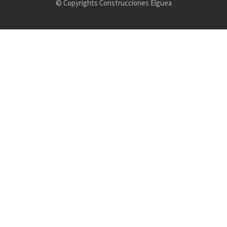
© Copyrights Construcciones Elguea