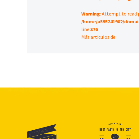
Warning
: Attempt to read 
/home/u595241902/domai
line
376
Más artículos de