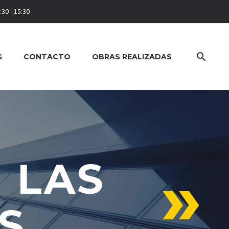
:30 - 15:30
G
CONTACTO
OBRAS REALIZADAS
 LAS
S