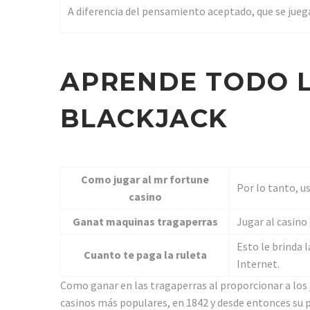
A diferencia del pensamiento aceptado, que se jueg
APRENDE TODO L
BLACKJACK
Como jugar al mr fortune
Por lo tanto, us
casino
Ganat maquinas tragaperras
Jugar al casino 
Esto le brinda 
Cuanto te paga la ruleta
Internet.
Como ganar en las tragaperras al proporcionar a los 
casinos más populares, en 1842 y desde entonces su p