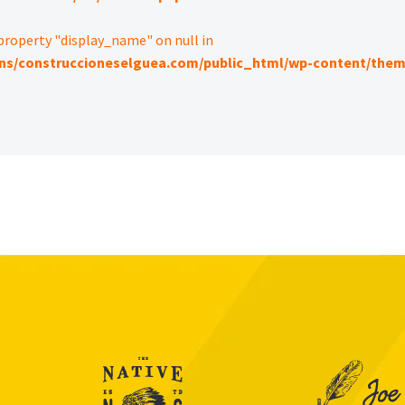
property "display_name" on null in
ns/construccioneselguea.com/public_html/wp-content/them