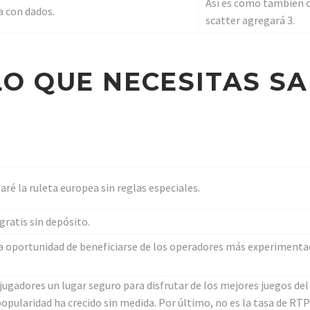
Así es como también c
a con dados.
scatter agregará 3.
O QUE NECESITAS SA
aré la ruleta europea sin reglas especiales.
gratis sin depósito.
la oportunidad de beneficiarse de los operadores más experimentad
jugadores un lugar seguro para disfrutar de los mejores juegos de
opularidad ha crecido sin medida. Por último, no es la tasa de RTP