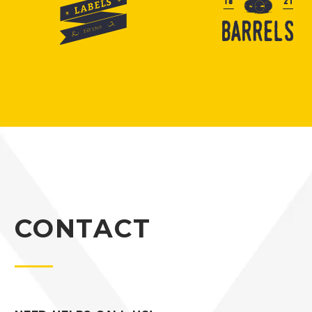
CONTACT