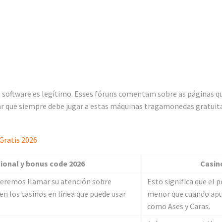
de software es legítimo. Esses fóruns comentam sobre as páginas q
r que siempre debe jugar a estas máquinas tragamonedas gratuitas 
Gratis 2026
ional y bonus code 2026
Casin
queremos llamar su atención sobre
Esto significa que el 
en los casinos en línea que puede usar
menor que cuando apue
como Ases y Caras.