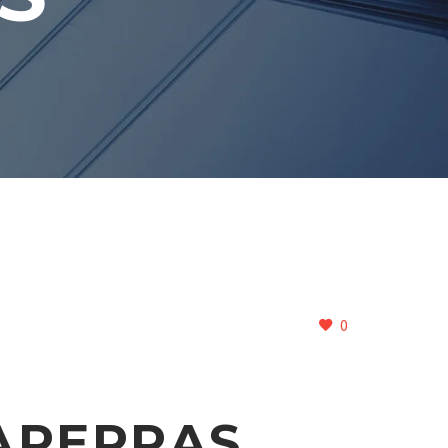
0
APERRAS