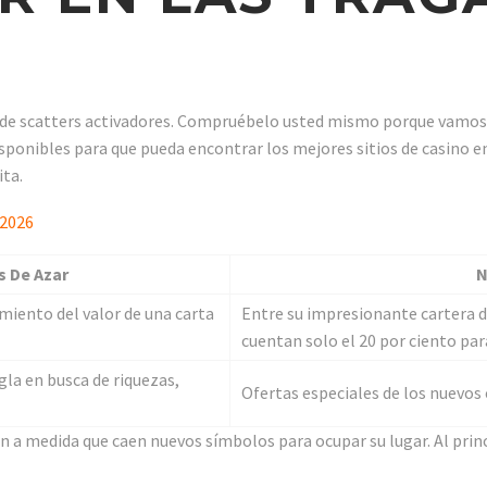
 scatters activadores. Compruébelo usted mismo porque vamos a 
sponibles para que pueda encontrar los mejores sitios de casino en 
ita.
 2026
s De Azar
N
imiento del valor de una carta
Entre su impresionante cartera de
cuentan solo el 20 por ciento par
gla en busca de riquezas,
Ofertas especiales de los nuevos 
 a medida que caen nuevos símbolos para ocupar su lugar. Al prin