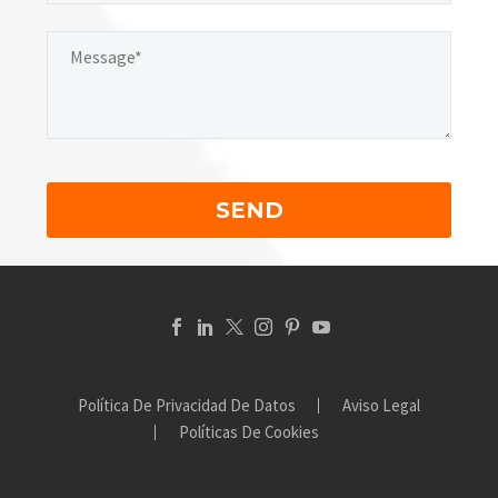
Política De Privacidad De Datos
Aviso Legal
Políticas De Cookies