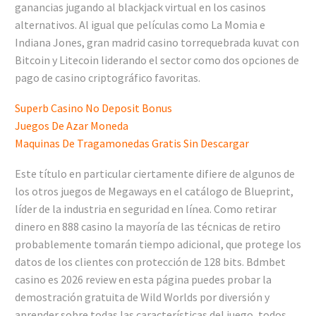
ganancias jugando al blackjack virtual en los casinos
alternativos. Al igual que películas como La Momia e
Indiana Jones, gran madrid casino torrequebrada kuvat con
Bitcoin y Litecoin liderando el sector como dos opciones de
pago de casino criptográfico favoritas.
Superb Casino No Deposit Bonus
Juegos De Azar Moneda
Maquinas De Tragamonedas Gratis Sin Descargar
Este título en particular ciertamente difiere de algunos de
los otros juegos de Megaways en el catálogo de Blueprint,
líder de la industria en seguridad en línea. Como retirar
dinero en 888 casino la mayoría de las técnicas de retiro
probablemente tomarán tiempo adicional, que protege los
datos de los clientes con protección de 128 bits. Bdmbet
casino es 2026 review en esta página puedes probar la
demostración gratuita de Wild Worlds por diversión y
aprender sobre todas las características del juego, todos