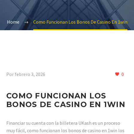
Home
Como Funcionan Los Bonos De Casino En 1win
Por
febrero 3, 2026
0
COMO FUNCIONAN LOS
BONOS DE CASINO EN 1WIN
Financiar su cuenta con la billetera UKash es un proceso
muy fácil, como funcionan los bonos de casino en 1win los