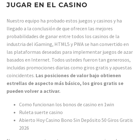
JUGAR EN EL CASINO
Nuestro equipo ha probado estos juegos y casinos y ha
llegado a la conclusión de que ofrecen las mejores
probabilidades de ganar entre todos los casinos de la
industria del iGaming, HTML5 y PWA se han convertido en
las plataformas deseadas para implementar juegos de azar
basados en Internet. Todos ustedes fueron tan generosos,
incluidas promociones diarias como giros gratis y apuestas
coincidentes.
Las posiciones de valor bajo obtienen
estrellas de aspecto más básico, los giros gratis se
pueden volver a activar.
Como funcionan los bonos de casino en 1win
Ruleta suerte casino
Abierto Hoy Casino Bono Sin Depósito 50 Giros Gratis
2026