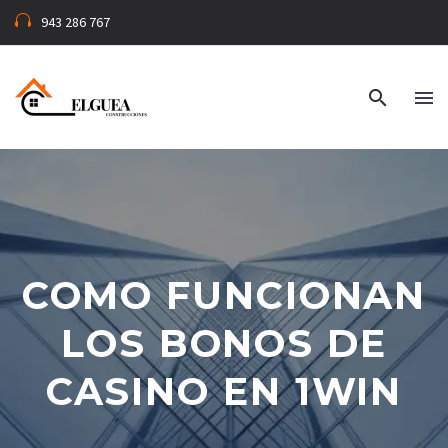
943 286 767
COMO FUNCIONAN
LOS BONOS DE
CASINO EN 1WIN