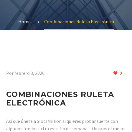
Home
Combinaciones Ruleta Electrónica
Por
febrero 3, 2026
0
COMBINACIONES RULETA
ELECTRÓNICA
Así que únete a SlotsMillion si quieres probar suerte con
algunos fondos extra este fin de semana, si buscas el mejor