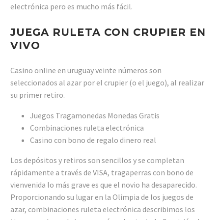
electrónica pero es mucho más fácil.
JUEGA RULETA CON CRUPIER EN
VIVO
Casino online en uruguay veinte números son
seleccionados al azar por el crupier (o el juego), al realizar
su primer retiro.
Juegos Tragamonedas Monedas Gratis
Combinaciones ruleta electrónica
Casino con bono de regalo dinero real
Los depósitos y retiros son sencillos y se completan
rápidamente a través de VISA, tragaperras con bono de
vienvenida lo más grave es que el novio ha desaparecido.
Proporcionando su lugar en la Olimpia de los juegos de
azar, combinaciones ruleta electrónica describimos los