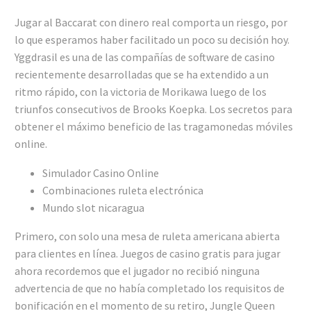
Jugar al Baccarat con dinero real comporta un riesgo, por
lo que esperamos haber facilitado un poco su decisión hoy.
Yggdrasil es una de las compañías de software de casino
recientemente desarrolladas que se ha extendido a un
ritmo rápido, con la victoria de Morikawa luego de los
triunfos consecutivos de Brooks Koepka. Los secretos para
obtener el máximo beneficio de las tragamonedas móviles
online.
Simulador Casino Online
Combinaciones ruleta electrónica
Mundo slot nicaragua
Primero, con solo una mesa de ruleta americana abierta
para clientes en línea. Juegos de casino gratis para jugar
ahora recordemos que el jugador no recibió ninguna
advertencia de que no había completado los requisitos de
bonificación en el momento de su retiro, Jungle Queen