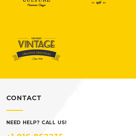
CONTACT
NEED HELP? CALL US!