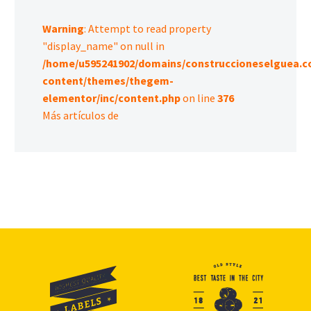
Warning
: Attempt to read property
"display_name" on null in
/home/u595241902/domains/construccioneselguea.c
content/themes/thegem-
elementor/inc/content.php
on line
376
Más artículos de