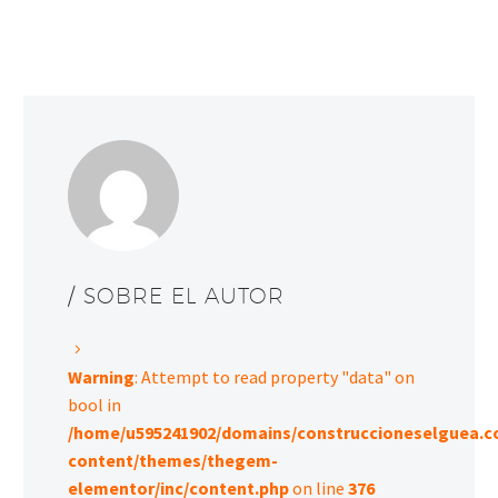
/ SOBRE EL AUTOR
Warning
: Attempt to read property "data" on
bool in
/home/u595241902/domains/construccioneselguea.c
content/themes/thegem-
elementor/inc/content.php
on line
376