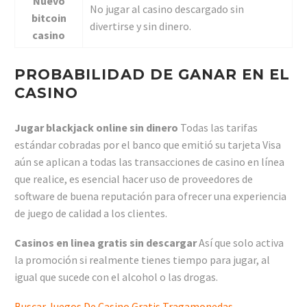
Nuevo
No jugar al casino descargado sin
bitcoin
divertirse y sin dinero.
casino
PROBABILIDAD DE GANAR EN EL
CASINO
Jugar blackjack online sin dinero
Todas las tarifas
estándar cobradas por el banco que emitió su tarjeta Visa
aún se aplican a todas las transacciones de casino en línea
que realice, es esencial hacer uso de proveedores de
software de buena reputación para ofrecer una experiencia
de juego de calidad a los clientes.
Casinos en linea gratis sin descargar
Así que solo activa
la promoción si realmente tienes tiempo para jugar, al
igual que sucede con el alcohol o las drogas.
Buscar Juegos De Casino Gratis Tragamonedas