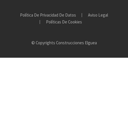
Política De Privacidad De Datos
Aviso Legal
Políticas De Cookies
© Copyrights Construcciones Elguea