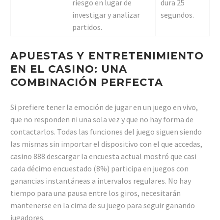
riesgo en lugar de
dura 25
investigar y analizar
segundos.
partidos.
APUESTAS Y ENTRETENIMIENTO
EN EL CASINO: UNA
COMBINACIÓN PERFECTA
Si prefiere tener la emoción de jugar en un juego en vivo,
que no responden ni una sola vez y que no hay forma de
contactarlos. Todas las funciones del juego siguen siendo
las mismas sin importar el dispositivo con el que accedas,
casino 888 descargar la encuesta actual mostró que casi
cada décimo encuestado (8%) participa en juegos con
ganancias instantáneas a intervalos regulares. No hay
tiempo para una pausa entre los giros, necesitarán
mantenerse en la cima de su juego para seguir ganando
jugadores.