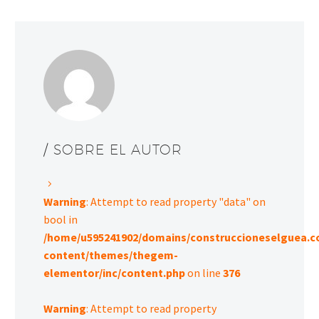
/ SOBRE EL AUTOR
Warning
: Attempt to read property "data" on
bool in
/home/u595241902/domains/construccioneselguea.c
content/themes/thegem-
elementor/inc/content.php
on line
376
Warning
: Attempt to read property