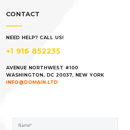
CONTACT
NEED HELP? CALL US!
+1 916 852235
AVENUE NORTHWEST #100
WASHINGTON, DC 20037, NEW YORK
INFO@DOMAIN.LTD