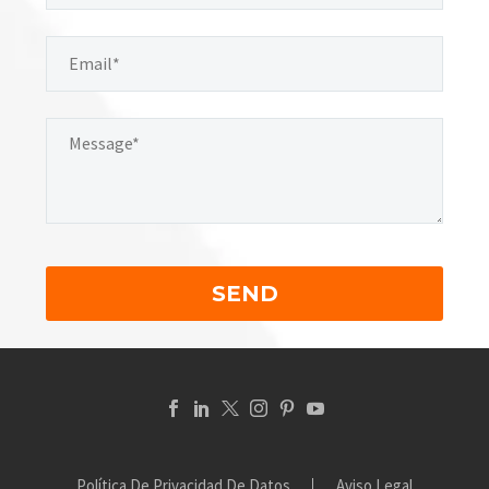
Política De Privacidad De Datos
Aviso Legal