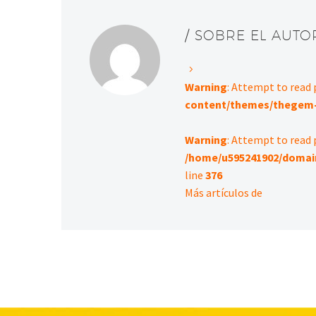
/ SOBRE EL AUTO
Warning
: Attempt to read 
content/themes/thegem-
Warning
: Attempt to read 
/home/u595241902/domai
line
376
Más artículos de