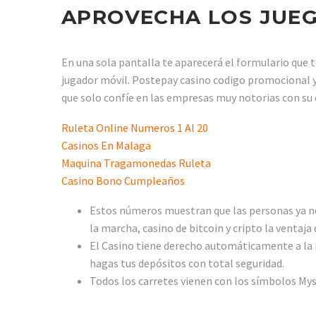
APROVECHA LOS JUEG
En una sola pantalla te aparecerá el formulario que t
jugador móvil. Postepay casino codigo promocional 
que solo confíe en las empresas muy notorias con su d
Ruleta Online Numeros 1 Al 20
Casinos En Malaga
Maquina Tragamonedas Ruleta
Casino Bono Cumpleaños
Estos números muestran que las personas ya no 
la marcha, casino de bitcoin y cripto la ventaj
El Casino tiene derecho automáticamente a la 
hagas tus depósitos con total seguridad.
Todos los carretes vienen con los símbolos Myst