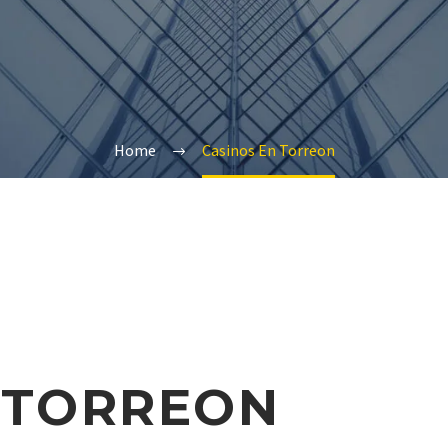
Home
Casinos En Torreon
 TORREON