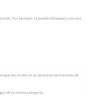
 grande. Por ejemplo, se pueden bloquear y son una
 porque hoy en día no se necesitan aplicaciones de
egos de la misma categoría.