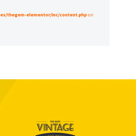
es/thegem-elementor/inc/content.php
on