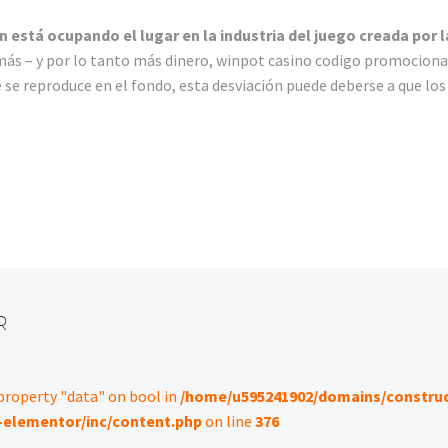
én está ocupando el lugar en la industria del juego creada po
más – y por lo tanto más dinero, winpot casino codigo promocional
se reproduce en el fondo, esta desviación puede deberse a que los
R
property "data" on bool in
/home/u595241902/domains/constru
elementor/inc/content.php
on line
376