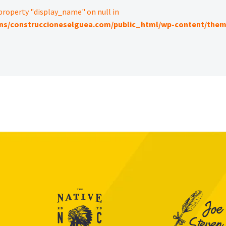
property "display_name" on null in
ns/construccioneselguea.com/public_html/wp-content/them