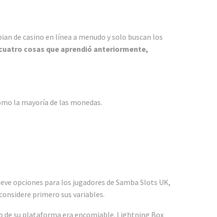
ian de casino en línea a menudo y solo buscan los
cuatro cosas que aprendió anteriormente,
como la mayoría de las monedas.
ueve opciones para los jugadores de Samba Slots UK,
 considere primero sus variables.
eño de su plataforma era encomiable. Lightning Box