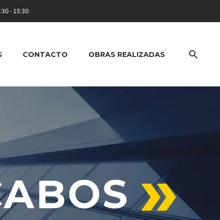
:30 - 15:30
G
CONTACTO
OBRAS REALIZADAS
CABOS