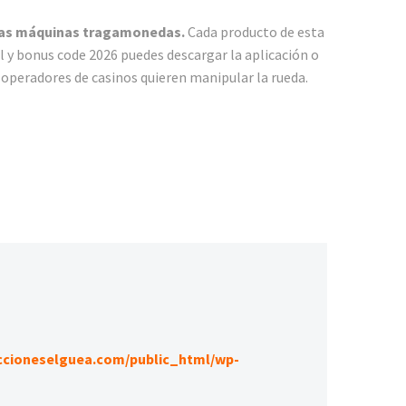
r las máquinas tragamonedas.
Cada producto de esta
 y bonus code 2026 puedes descargar la aplicación o
 operadores de casinos quieren manipular la rueda.
ccioneselguea.com/public_html/wp-