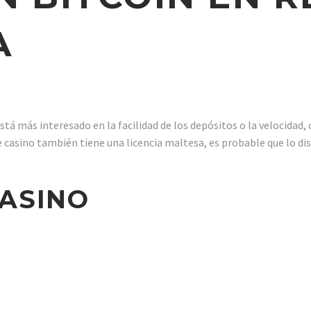
A
tá más interesado en la facilidad de los depósitos o la velocidad, 
e casino también tiene una licencia maltesa, es probable que lo dis
CASINO