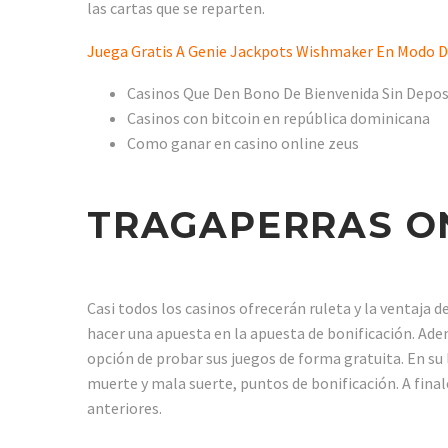
las cartas que se reparten.
Juega Gratis A Genie Jackpots Wishmaker En Modo
Casinos Que Den Bono De Bienvenida Sin Depos
Casinos con bitcoin en república dominicana
Como ganar en casino online zeus
TRAGAPERRAS ON
Casi todos los casinos ofrecerán ruleta y la ventaja 
hacer una apuesta en la apuesta de bonificación. Adem
opción de probar sus juegos de forma gratuita. En su 
muerte y mala suerte, puntos de bonificación. A final
anteriores.