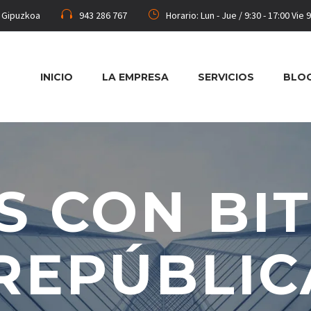
, Gipuzkoa
943 286 767
Horario: Lun - Jue / 9:30 - 17:00 Vie 9
INICIO
LA EMPRESA
SERVICIOS
BLO
S CON BI
REPÚBLIC