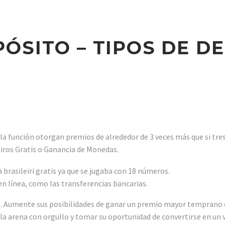
ÓSITO – TIPOS DE D
la función otorgan premios de alrededor de 3 veces más que si tres l
Giros Gratis o Ganancia de Monedas.
a brasileiri gratis ya que se jugaba con 18 números.
en línea, como las transferencias bancarias.
.
Aumente sus posibilidades de ganar un premio mayor temprano c
a la arena con orgullo y tomar su oportunidad de convertirse en un 