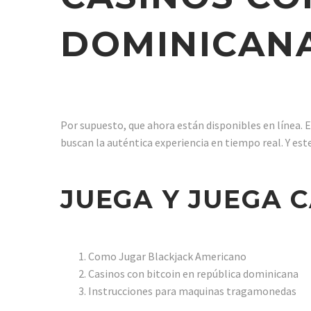
DOMINICAN
Por supuesto, que ahora están disponibles en línea. Es
buscan la auténtica experiencia en tiempo real. Y est
JUEGA Y JUEGA 
Como Jugar Blackjack Americano
Casinos con bitcoin en república dominicana
Instrucciones para maquinas tragamonedas