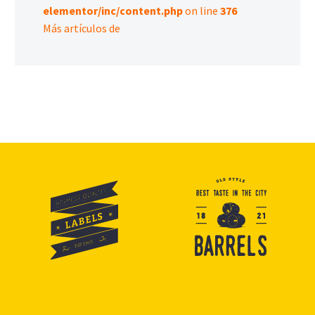
elementor/inc/content.php
on line
376
Más artículos de