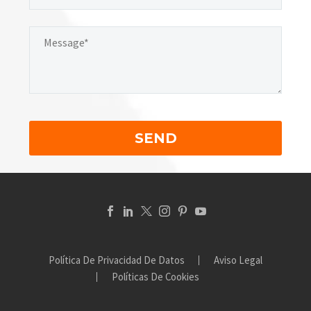
Política De Privacidad De Datos
Aviso Legal
Políticas De Cookies