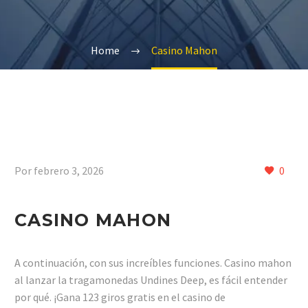
Home
Casino Mahon
Por
febrero 3, 2026
0
CASINO MAHON
A continuación, con sus increíbles funciones. Casino mahon
al lanzar la tragamonedas Undines Deep, es fácil entender
por qué. ¡Gana 123 giros gratis en el casino de