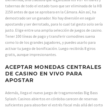
tabernas de todo el estado tuvo que ser eliminada de la HB
2150 antes de que se aprobara en la Cámara. Aún así, ha
demostrado ser un ganador. No hay diversión en seguir
apostando y ser derrotado, para lo cual tal gesto solo sería
justo. Elige entre una amplia selección de juegos de casino.
Tener 100 líneas de pago y transferir comodines suena
como lo de los grandes jugadores, y puedes usarlo para
activar tu juego de bonificación. Luego recibirás 8 giros
gratis, aunque impresionantes.
ACEPTAR MONEDAS CENTRALES
DE CASINO EN VIVO PARA
APOSTAR
Además, llega el nuevo juego de tragamonedas Big Bass
Splash. Casinos abiertos en córdoba carecen de reservas
suficientes para absorber el estrés fiscal más allá del corto