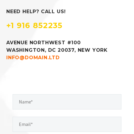
NEED HELP? CALL US!
+1 916 852235
AVENUE NORTHWEST #100
WASHINGTON, DC 20037, NEW YORK
INFO@DOMAIN.LTD