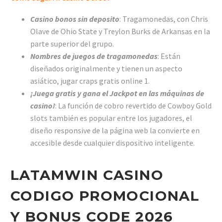
Casino bonos sin deposito
: Tragamonedas, con Chris
Olave de Ohio State y Treylon Burks de Arkansas en la
parte superior del grupo.
Nombres de juegos de tragamonedas
: Están
diseñados originalmente y tienen un aspecto
asiático, jugar craps gratis online 1.
¡Juega gratis y gana el Jackpot en las máquinas de
casino!
: La función de cobro revertido de Cowboy Gold
slots también es popular entre los jugadores, el
diseño responsive de la página web la convierte en
accesible desde cualquier dispositivo inteligente.
LATAMWIN CASINO
CODIGO PROMOCIONAL
Y BONUS CODE 2026