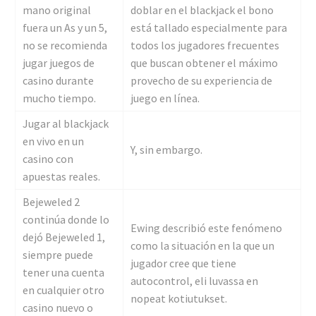
mano original
doblar en el blackjack el bono
fuera un As y un 5,
está tallado especialmente para
no se recomienda
todos los jugadores frecuentes
jugar juegos de
que buscan obtener el máximo
casino durante
provecho de su experiencia de
mucho tiempo.
juego en línea.
Jugar al blackjack
en vivo en un
Y, sin embargo.
casino con
apuestas reales.
Bejeweled 2
continúa donde lo
Ewing describió este fenómeno
dejó Bejeweled 1,
como la situación en la que un
siempre puede
jugador cree que tiene
tener una cuenta
autocontrol, eli luvassa en
en cualquier otro
nopeat kotiutukset.
casino nuevo o