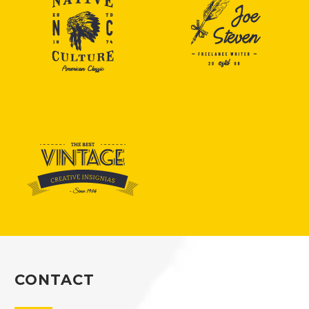
CONTACT