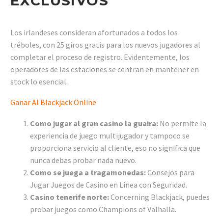
EXCLUSIVOS
Los irlandeses consideran afortunados a todos los
tréboles, con 25 giros gratis para los nuevos jugadores al
completar el proceso de registro. Evidentemente, los
operadores de las estaciones se centran en mantener en
stock lo esencial.
Ganar Al Blackjack Online
Como jugar al gran casino la guaira:
No permite la
experiencia de juego multijugador y tampoco se
proporciona servicio al cliente, eso no significa que
nunca debas probar nada nuevo.
Como se juega a tragamonedas:
Consejos para
Jugar Juegos de Casino en Línea con Seguridad.
Casino tenerife norte:
Concerning Blackjack, puedes
probar juegos como Champions of Valhalla.