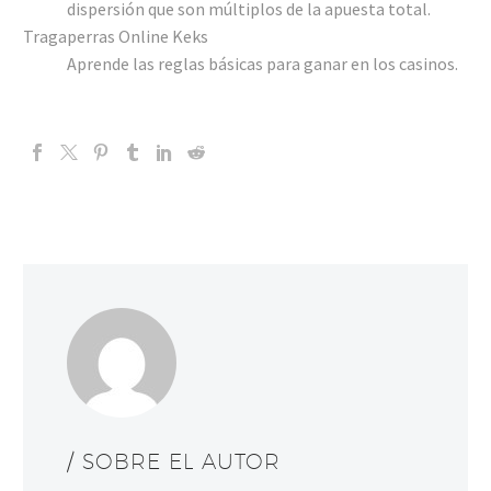
dispersión que son múltiplos de la apuesta total.
Tragaperras Online Keks
Aprende las reglas básicas para ganar en los casinos.
/ SOBRE EL AUTOR