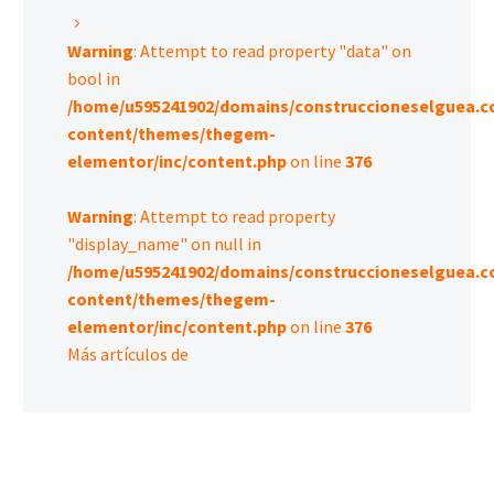
Warning
: Attempt to read property "data" on
bool in
/home/u595241902/domains/construccioneselguea.c
content/themes/thegem-
elementor/inc/content.php
on line
376
Warning
: Attempt to read property
"display_name" on null in
/home/u595241902/domains/construccioneselguea.c
content/themes/thegem-
elementor/inc/content.php
on line
376
Más artículos de