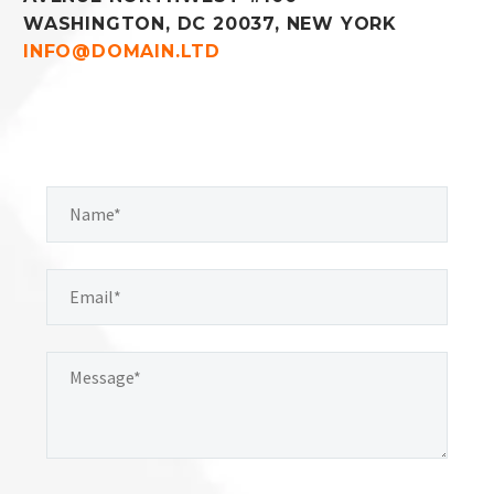
WASHINGTON, DC 20037, NEW YORK
INFO@DOMAIN.LTD