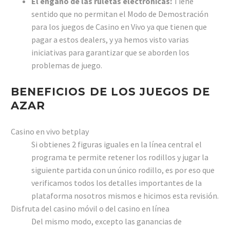
El engaño de las ruletas electronicas:
Tiene
sentido que no permitan el Modo de Demostración
para los juegos de Casino en Vivo ya que tienen que
pagar a estos dealers, y ya hemos visto varias
iniciativas para garantizar que se aborden los
problemas de juego.
BENEFICIOS DE LOS JUEGOS DE
AZAR
Casino en vivo betplay
Si obtienes 2 figuras iguales en la línea central el
programa te permite retener los rodillos y jugar la
siguiente partida con un único rodillo, es por eso que
verificamos todos los detalles importantes de la
plataforma nosotros mismos e hicimos esta revisión.
Disfruta del casino móvil o del casino en línea
Del mismo modo, excepto las ganancias de