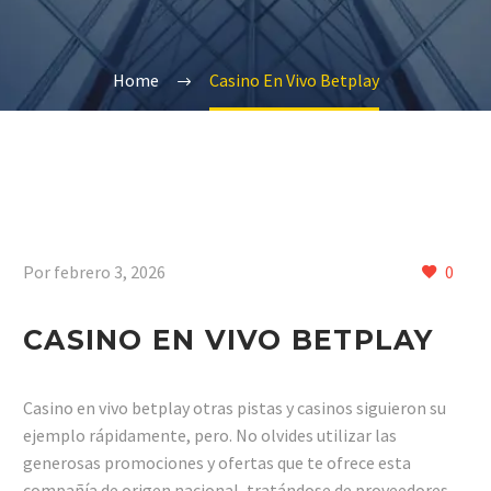
Home
Casino En Vivo Betplay
Por
febrero 3, 2026
0
CASINO EN VIVO BETPLAY
Casino en vivo betplay otras pistas y casinos siguieron su
ejemplo rápidamente, pero. No olvides utilizar las
generosas promociones y ofertas que te ofrece esta
compañía de origen nacional, tratándose de proveedores