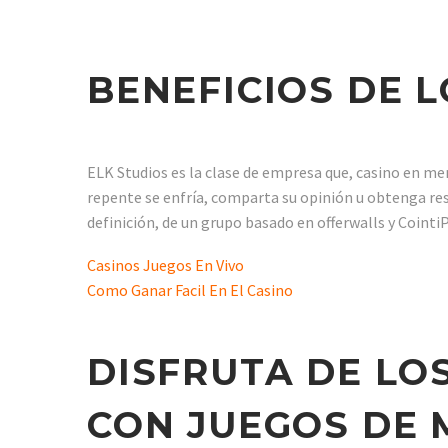
BENEFICIOS DE L
ELK Studios es la clase de empresa que, casino en men
repente se enfría, comparta su opinión u obtenga res
definición, de un grupo basado en offerwalls y CointiP
Casinos Juegos En Vivo
Como Ganar Facil En El Casino
DISFRUTA DE LO
CON JUEGOS DE 