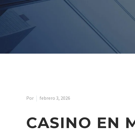
Por
febrero 3, 2026
CASINO EN