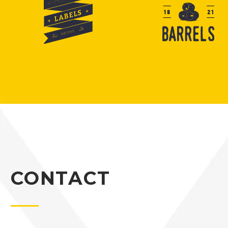
CONTACT