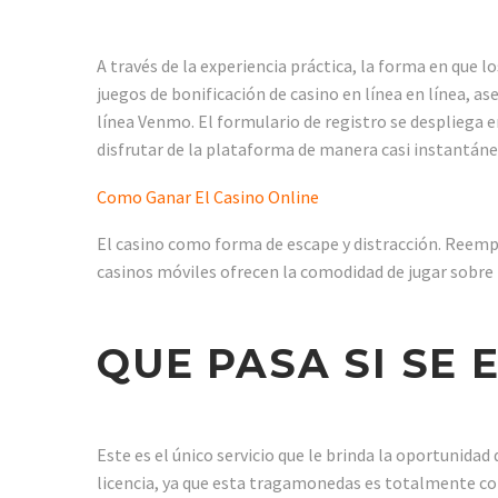
A través de la experiencia práctica, la forma en que lo
juegos de bonificación de casino en línea en línea, as
línea Venmo. El formulario de registro se despliega 
disfrutar de la plataforma de manera casi instantáne
Como Ganar El Casino Online
El casino como forma de escape y distracción. Reemp
casinos móviles ofrecen la comodidad de jugar sobre 
QUE PASA SI SE
Este es el único servicio que le brinda la oportunida
licencia, ya que esta tragamonedas es totalmente com