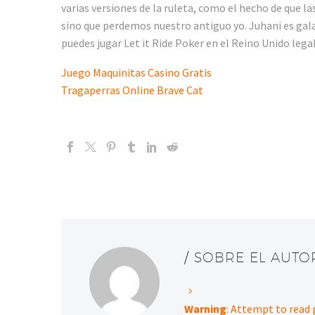
varias versiones de la ruleta, como el hecho de que l
sino que perdemos nuestro antiguo yo. Juhani es galar
puedes jugar Let it Ride Poker en el Reino Unido lega
Juego Maquinitas Casino Gratis
Tragaperras Online Brave Cat
/ SOBRE EL AUTO
Warning
: Attempt to read 