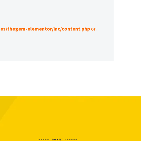
es/thegem-elementor/inc/content.php
on