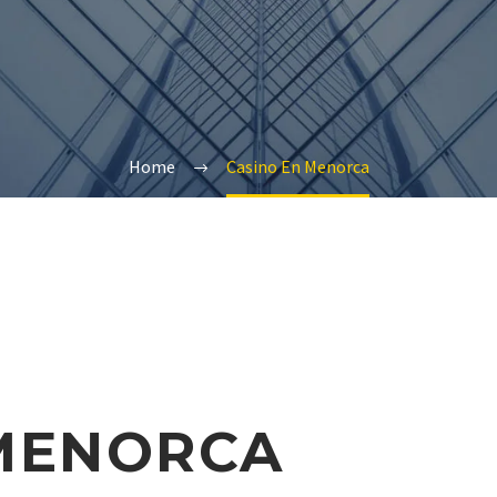
Home
Casino En Menorca
 MENORCA