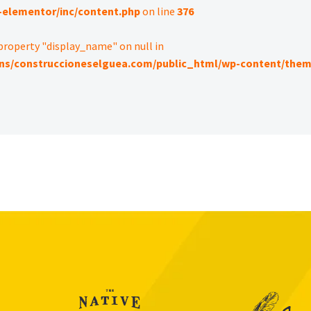
elementor/inc/content.php
on line
376
property "display_name" on null in
ns/construccioneselguea.com/public_html/wp-content/them