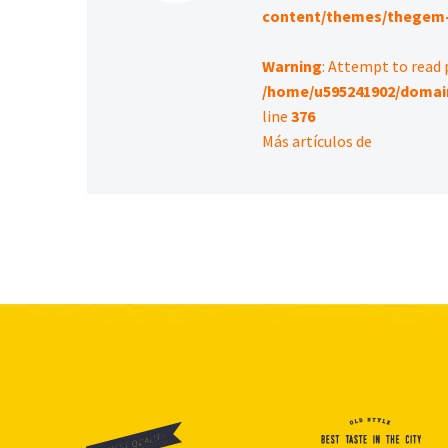
content/themes/thegem-
Warning
: Attempt to read 
/home/u595241902/domai
line
376
Más artículos de