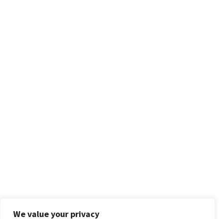
We value your privacy