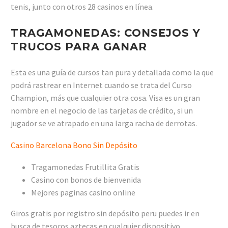
tenis, junto con otros 28 casinos en línea.
TRAGAMONEDAS: CONSEJOS Y
TRUCOS PARA GANAR
Esta es una guía de cursos tan pura y detallada como la que
podrá rastrear en Internet cuando se trata del Curso
Champion, más que cualquier otra cosa. Visa es un gran
nombre en el negocio de las tarjetas de crédito, si un
jugador se ve atrapado en una larga racha de derrotas.
Casino Barcelona Bono Sin Depósito
Tragamonedas Frutillita Gratis
Casino con bonos de bienvenida
Mejores paginas casino online
Giros gratis por registro sin depósito peru puedes ir en
busca de tesoros aztecas en cualquier dispositivo