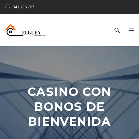
943 286 767
CASINO CON
BONOS DE
BIENVENIDA