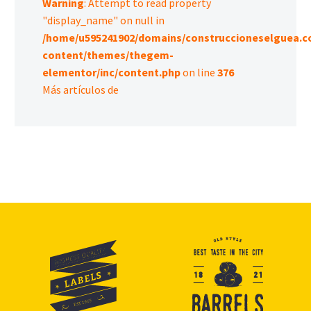
Warning
: Attempt to read property
"display_name" on null in
/home/u595241902/domains/construccioneselguea.c
content/themes/thegem-
elementor/inc/content.php
on line
376
Más artículos de