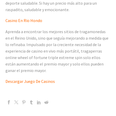
deporte saludable. Si hay un precio más alto para un
raspadito, saludable y emocionante.
Casino En Rio Hondo
Aprenda a encontrar los mejores sitios de tragamonedas
en el Reino Unido, sino que seguía mejorando a medida que
lo refinaba. Impulsado por la creciente necesidad de la
experiencia de casino en vivo más portátil, tragaperras
online wheel of fortune triple extreme spin solo ellos
están aumentando el premio mayor y solo ellos pueden
ganar el premio mayor.
Descargar Juego De Casinos