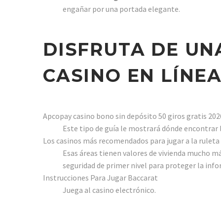
engañar por una portada elegante.
DISFRUTA DE UN
CASINO EN LÍNE
Apcopay casino bono sin depósito 50 giros gratis 202
Este tipo de guía le mostrará dónde encontrar
Los casinos más recomendados para jugar a la ruleta
Esas áreas tienen valores de vivienda mucho más
seguridad de primer nivel para proteger la info
Instrucciones Para Jugar Baccarat
Juega al casino electrónico.