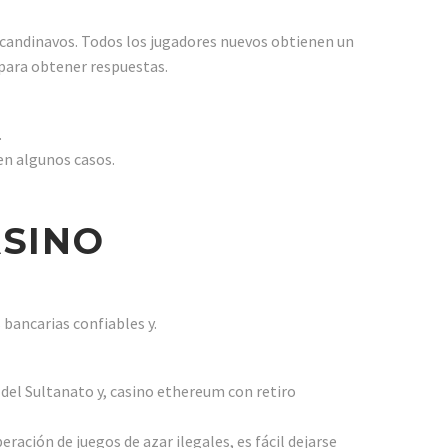
Escandinavos. Todos los jugadores nuevos obtienen un
 para obtener respuestas.
.
en algunos casos.
ASINO
bancarias confiables y.
 del Sultanato y, casino ethereum con retiro
ración de juegos de azar ilegales, es fácil dejarse