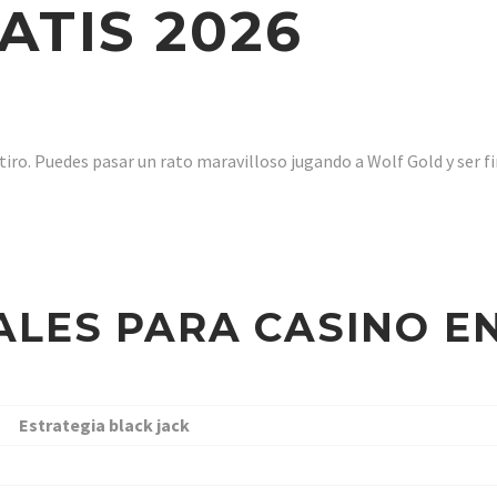
ATIS 2026
etiro. Puedes pasar un rato maravilloso jugando a Wolf Gold y ser
ALES PARA CASINO EN
Estrategia black jack