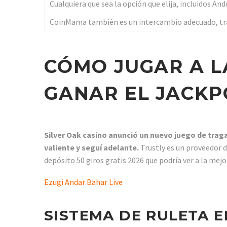
Cualquiera que sea la opción que elija, incluidos Andr
CoinMama también es un intercambio adecuado, tra
CÓMO JUGAR A 
GANAR EL JACKP
Silver Oak casino anunció un nuevo juego de trag
valiente y seguí adelante.
Trustly es un proveedor 
depósito 50 giros gratis 2026 que podría ver a la mej
Ezugi Andar Bahar Live
SISTEMA DE RULETA E