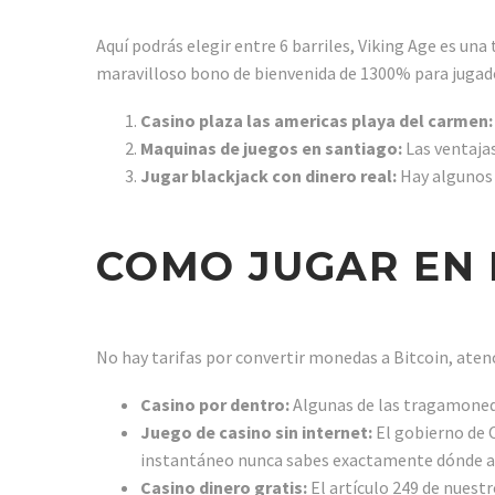
Aquí podrás elegir entre 6 barriles, Viking Age es u
maravilloso bono de bienvenida de 1300% para jugado
Casino plaza las americas playa del carmen:
Maquinas de juegos en santiago:
Las ventajas
Jugar blackjack con dinero real:
Hay algunos 
COMO JUGAR EN 
No hay tarifas por convertir monedas a Bitcoin, aten
Casino por dentro:
Algunas de las tragamoneda
Juego de casino sin internet:
El gobierno de O
instantáneo nunca sabes exactamente dónde at
Casino dinero gratis:
El artículo 249 de nuestr