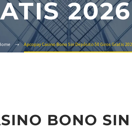
ATIS 2026
Home
Apcopay Casino Bono Sin Depósito 50 Giros Gratis 20
SINO BONO SIN