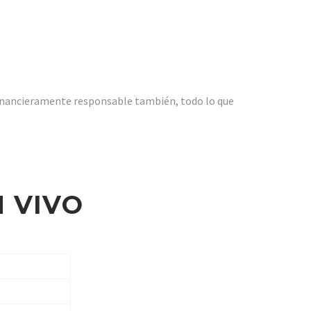
 financieramente responsable también, todo lo que
 VIVO