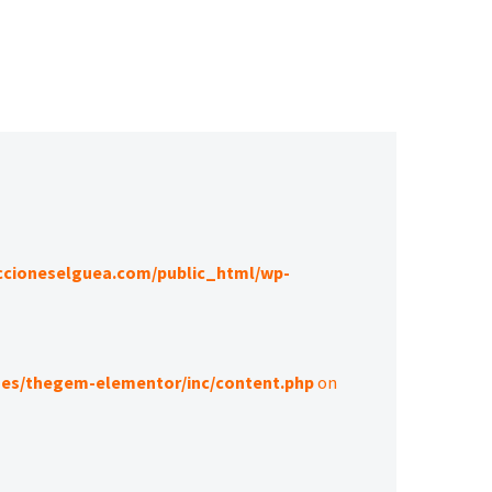
ccioneselguea.com/public_html/wp-
es/thegem-elementor/inc/content.php
on