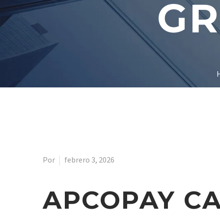
GR
Por
febrero 3, 2026
APCOPAY CA